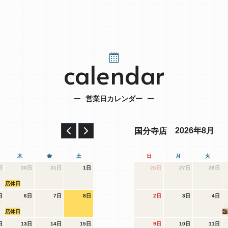
calendar
営業日カレンダー
2026年8月
国分寺店
木
金
土
日
月
火
日
30日
31日
1日
26日
27日
28日
店休日
日
6日
7日
8日
2日
3日
4日
店休日
臨
日
13日
14日
15日
9日
10日
11日