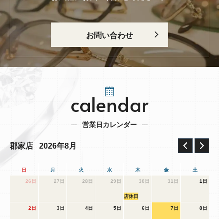
お問い合わせ
calendar
営業日カレンダー
2026年8月
郡家店
日
月
火
水
木
金
土
26日
27日
28日
29日
30日
31日
1日
店休日
2日
3日
4日
5日
6日
7日
8日