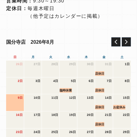
営業時間：
9:30～19:30
定休日：
毎週木曜日
（他予定はカレンダーに掲載）
2026年8月
国分寺店
日
月
火
水
木
金
土
26日
27日
28日
29日
30日
31日
1日
店休日
2日
3日
4日
5日
6日
7日
8日
臨時休業
店休日
9日
10日
11日
12日
13日
14日
15日
店休日
お盆休み
16日
17日
18日
19日
20日
21日
22日
店休日
23日
24日
25日
26日
27日
28日
29日