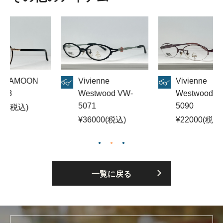
Vivienne
Vivienne
LAGU
Westwood VW-
Westwood VW-
LM-105
5071
5090
¥1800
¥36000(税込)
¥22000(税込)
一覧に戻る