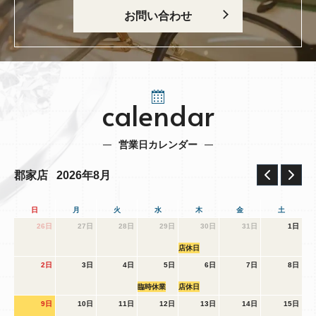
お問い合わせ
calendar
営業日カレンダー
2026年8月
郡家店
日
月
火
水
木
金
土
26日
27日
28日
29日
30日
31日
1日
店休日
2日
3日
4日
5日
6日
7日
8日
臨時休業
店休日
9日
10日
11日
12日
13日
14日
15日