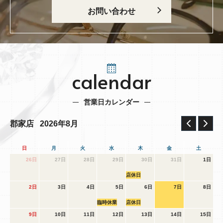
お問い合わせ
calendar
営業日カレンダー
2026年8月
郡家店
日
月
火
水
木
金
土
26日
27日
28日
29日
30日
31日
1日
店休日
2日
3日
4日
5日
6日
7日
8日
臨時休業
店休日
9日
10日
11日
12日
13日
14日
15日