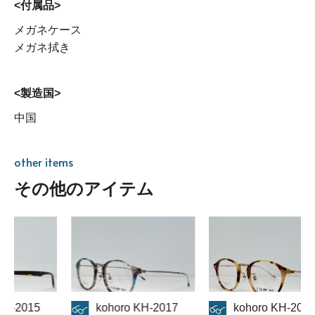
<付属品>
メガネケース
メガネ拭き
<製造国>
中国
other items
その他のアイテム
kohoro KH-2017
kohoro KH-2017
kohoro