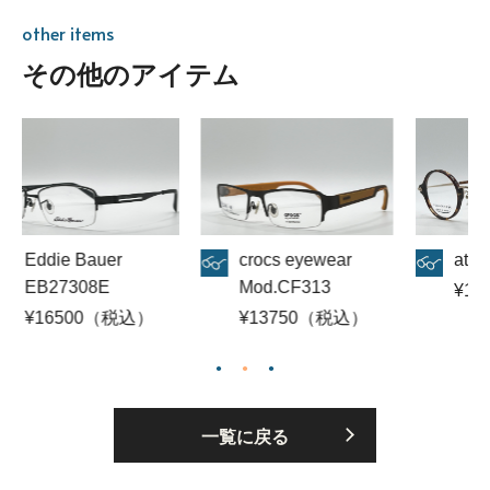
other items
その他のアイテム
die Bauer
crocs eyewear
athlete 312
27308E
Mod.CF313
¥19800
16500（税込）
¥13750（税込）
一覧に戻る