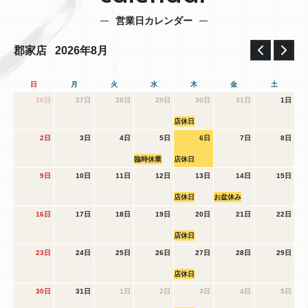
営業日カレンダー
2026年8月
郡家店
日
月
火
水
木
金
土
26日
27日
28日
29日
30日
31日
1日
店休日
2日
3日
4日
5日
6日
7日
8日
臨時休業
店休日
9日
10日
11日
12日
13日
14日
15日
店休日
お盆休み
16日
17日
18日
19日
20日
21日
22日
店休日
23日
24日
25日
26日
27日
28日
29日
店休日
30日
31日
1日
2日
3日
4日
5日