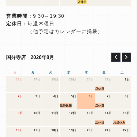
店休日
営業時間：
9:30～19:30
定休日：
毎週木曜日
（他予定はカレンダーに掲載）
2026年8月
国分寺店
日
月
火
水
木
金
土
26日
27日
28日
29日
30日
31日
1日
店休日
2日
3日
4日
5日
6日
7日
8日
臨時休業
店休日
9日
10日
11日
12日
13日
14日
15日
店休日
お盆休み
16日
17日
18日
19日
20日
21日
22日