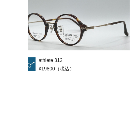
Eddie Bauer EB27308E
¥16500（税込）