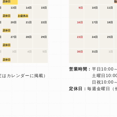
店休日
臨
日
13日
14日
15日
9日
10日
11日
店休日
お盆休み
日
20日
21日
22日
16日
17日
18日
店休日
日
27日
28日
29日
23日
24日
25日
店休日
日
3日
4日
5日
30日
31日
1日
店休日
営業時間：
平日10:00～
定はカレンダーに掲載）
土曜日10:00
日祝10:00～
定休日：
毎週金曜日
（