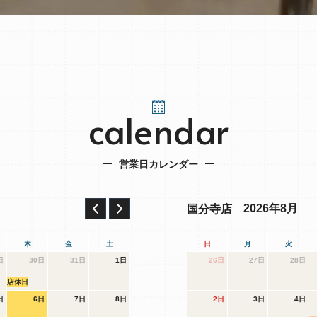
calendar
営業日カレンダー
2026年8月
国分寺店
木
金
土
日
月
火
日
30日
31日
1日
26日
27日
28日
店休日
日
6日
7日
8日
2日
3日
4日