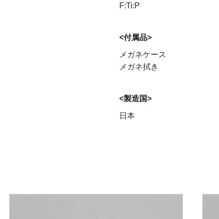
F:Ti:P
<付属品>
メガネケース
メガネ拭き
<製造国>
日本