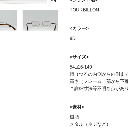
TOURBILLON
<カラー>
8D
<サイズ>
54□16-140
幅（つるの内側から内側まで）
高さ（フレーム上部から下部ま
＊詳細寸法等不明な点があ
<素材>
樹脂
メタル（ネジなど）