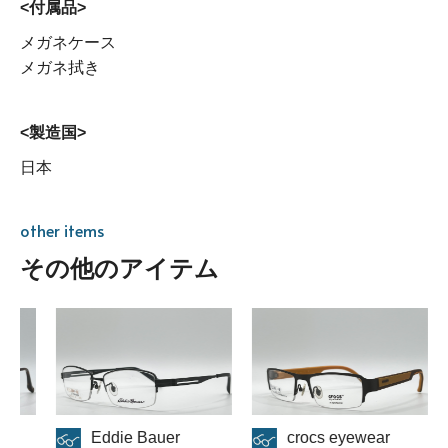
<付属品>
メガネケース
メガネ拭き
<製造国>
日本
other items
その他のアイテム
die Bauer
crocs eyewear
athlete 31