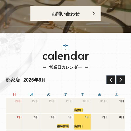
お問い合わせ
calendar
営業日カレンダー
2026年8月
郡家店
日
月
火
水
木
金
土
26日
27日
28日
29日
30日
31日
1日
店休日
2日
3日
4日
5日
6日
7日
8日
臨時休業
店休日