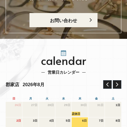
お問い合わせ
calendar
営業日カレンダー
2026年8月
郡家店
日
月
火
水
木
金
土
26日
27日
28日
29日
30日
31日
1日
店休日
2日
3日
4日
5日
6日
7日
8日