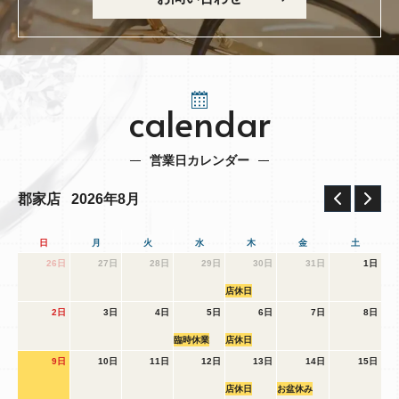
calendar
営業日カレンダー
2026年8月
郡家店
日
月
火
水
木
金
土
26日
27日
28日
29日
30日
31日
1日
店休日
2日
3日
4日
5日
6日
7日
8日
臨時休業
店休日
9日
10日
11日
12日
13日
14日
15日
店休日
お盆休み