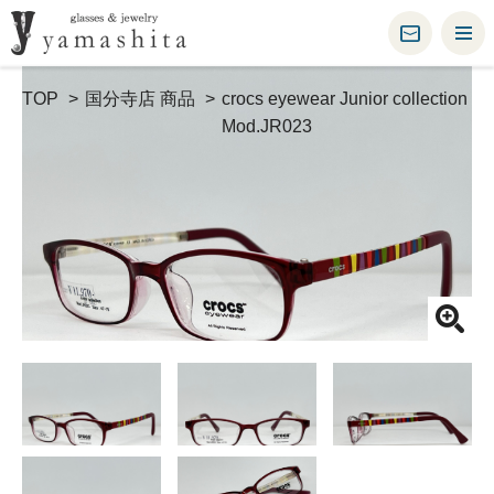
TOP
国分寺店 商品
crocs eyewear Junior collection
Mod.JR023