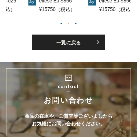
ellese EJ-5866
ellese EJ-5866
Slen D 
¥15750（税込）
¥15750（税込）
¥157
一覧に戻る
contact
お問い合わせ
商品の在庫や、ご質問等ございましたら
お気軽にお問い合わせください。